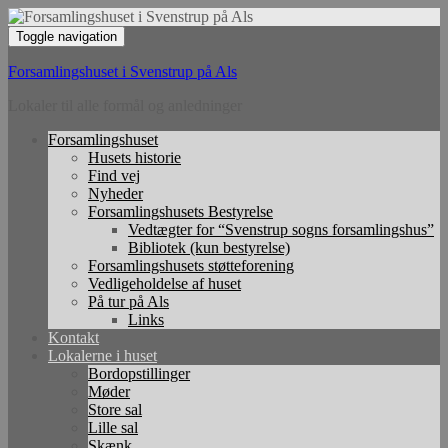
Toggle navigation
Forsamlingshuset i Svenstrup på Als
Lokaler til alle formål og anledninger
Forsamlingshuset
Husets historie
Find vej
Nyheder
Forsamlingshusets Bestyrelse
Vedtægter for “Svenstrup sogns forsamlingshus”
Bibliotek (kun bestyrelse)
Forsamlingshusets støtteforening
Vedligeholdelse af huset
På tur på Als
Links
Kontakt
Lokalerne i huset
Bordopstillinger
Møder
Store sal
Lille sal
Skænk