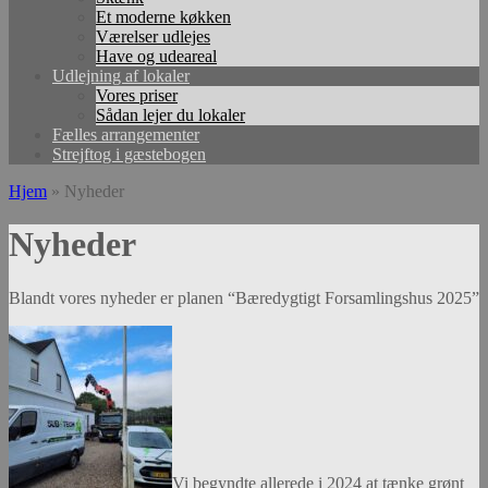
Et moderne køkken
Værelser udlejes
Have og udeareal
Udlejning af lokaler
Vores priser
Sådan lejer du lokaler
Fælles arrangementer
Strejftog i gæstebogen
Hjem
»
Nyheder
Nyheder
Blandt vores nyheder er planen “Bæredygtigt Forsamlingshus 2025”
Vi begyndte allerede i 2024 at tænke grønt