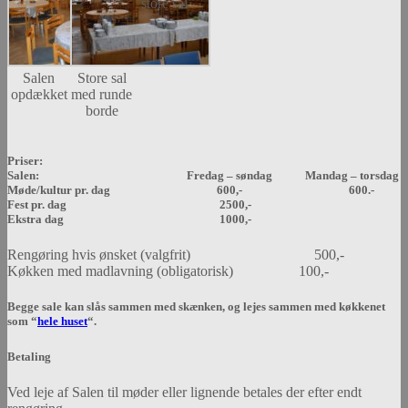
store sal
Salen
Store sal
opdækket
med runde
borde
Priser:
Salen: Fredag – søndag Mandag – torsdag
Møde/kultur pr. dag 600,- 600.-
Fest pr. dag 2500,-
Ekstra dag 1000,-
Rengøring hvis ønsket (valgfrit) 500,-
Køkken med madlavning (obligatorisk) 100,-
Begge sale kan slås sammen med skænken, og lejes sammen med køkkenet
som “
hele huset
“.
Betaling
Ved leje af Salen til møder eller lignende betales der efter endt