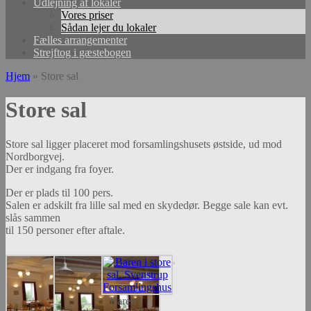
Udlejning af lokaler
Vores priser
Sådan lejer du lokaler
Fælles arrangementer
Strejftog i gæstebogen
Hjem
»
Store sal
Store sal
Store sal ligger placeret mod forsamlingshusets østside, ud mod
Nordborgvej.
Der er indgang fra foyer.
Der er plads til 100 pers.
Salen er adskilt fra lille sal med en skydedør. Begge sale kan evt.
slås sammen
til 150 personer efter aftale.
Baren i