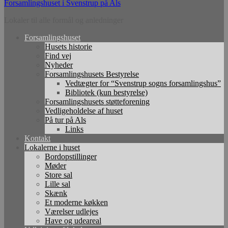
Forsamlingshuset i Svenstrup på Als
Lokaler til alle formål og anledninger
Forsamlingshuset
Husets historie
Find vej
Nyheder
Forsamlingshusets Bestyrelse
Vedtægter for “Svenstrup sogns forsamlingshus”
Bibliotek (kun bestyrelse)
Forsamlingshusets støtteforening
Vedligeholdelse af huset
På tur på Als
Links
Kontakt
Lokalerne i huset
Bordopstillinger
Møder
Store sal
Lille sal
Skænk
Et moderne køkken
Værelser udlejes
Have og udeareal