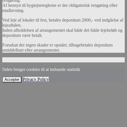
rengøring.
Af hensyn til hygiejnereglerne er der obligatorisk rengøring efter
madlavning.
Ved leje af lokaler til fest, betales depositum 2000,- ved indgåelse af
lejeaftalen.
Inden afholdelsen af arrangementet skal både det fulde lejebeløb og
depositum være betalt.
Forudsat der ingen skader er opstået, tilbagebetales depositum
umiddelbart efter arrangementet.
Made with
by
Graphene Themes
.
Siden bruger cookies til at indsamle statistik
Privacy Policy
Accepter