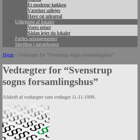
Et moderne køkken
Værelser udlejes
Have og udeareal
Udlejning af lokaler
Vores priser
Sådan lejer du lokaler
Fælles arrangementer
Strejftog i gæstebogen
Hjem
»
Vedtægter for “Svenstrup sogns forsamlingshus”
Vedtægter for “Svenstrup
sogns forsamlingshus”
Afskrift af vedtægter som vedtaget 11-11-1999.