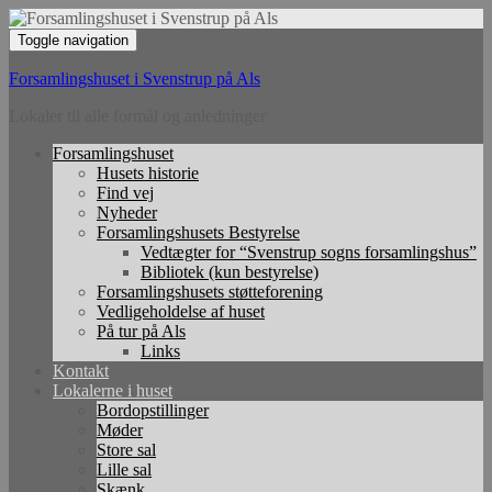
Toggle navigation
Forsamlingshuset i Svenstrup på Als
Lokaler til alle formål og anledninger
Forsamlingshuset
Husets historie
Find vej
Nyheder
Forsamlingshusets Bestyrelse
Vedtægter for “Svenstrup sogns forsamlingshus”
Bibliotek (kun bestyrelse)
Forsamlingshusets støtteforening
Vedligeholdelse af huset
På tur på Als
Links
Kontakt
Lokalerne i huset
Bordopstillinger
Møder
Store sal
Lille sal
Skænk